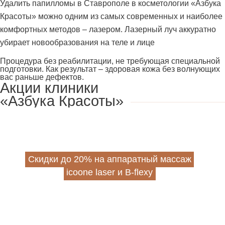
Удалить папилломы в Ставрополе в косметологии «Азбука
Как проходит удаление папиллом лазером
Красоты» можно одним из самых современных и наиболее
Deka в «Азбуке Красоты»
комфортных методов – лазером. Лазерный луч аккуратно
убирает новообразования на теле и лице
Фото до и после удаления папиллом в
клинике «Азбука Красоты»
Процедура без реабилитации, не требующая специальной
подготовки. Как результат – здоровая кожа без волнующих
вас раньше дефектов.
Отзывы наших пациентов об удалении
Акции клиники
папиллом
«Азбука Красоты»
Часто задаваемые вопросы
Под редакцией
Скидки до 20% на аппаратный массаж
icoone laser и B-flexy