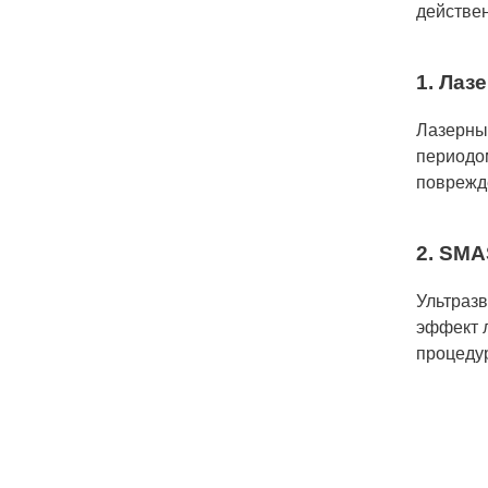
действен
1. Лаз
Лазерны
периодо
поврежд
2. SMA
Ультразв
эффект л
процеду