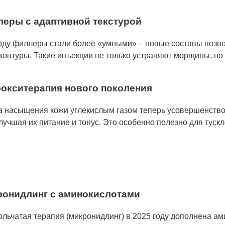
леры с адаптивной текстурой
году филлеры стали более «умными» – новые составы позво
контуры. Такие инъекции не только устраняют морщины, но
бокситерапия нового поколения
а насыщения кожи углекислым газом теперь усовершенство
улучшая их питание и тонус. Это особенно полезно для тус
ронидлинг с аминокислотами
льчатая терапия (микронидлинг) в 2025 году дополнена а