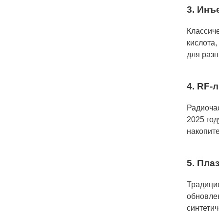
3. Инъ
Классиче
кислота,
для разн
4. RF-
Радиочас
2025 го
накопит
5. Пла
Традици
обновле
синтетич