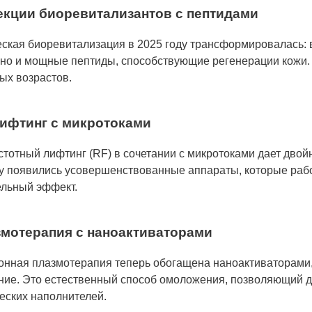
екции биоревитализантов с пептидами
ская биоревитализация в 2025 году трансформировалась: 
 но и мощные пептиды, способствующие регенерации кожи.
ых возрастов.
лифтинг с микротоками
тотный лифтинг (RF) в сочетании с микротоками дает двой
ду появились усовершенствованные аппараты, которые рабо
ельный эффект.
змотерапия с наноактиваторами
онная плазмотерапия теперь обогащена наноактиваторами, 
ние. Это естественный способ омоложения, позволяющий д
еских наполнителей.