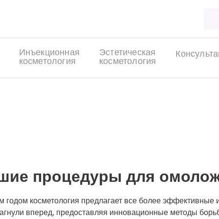
Инъекционная
Эстетическая
Консульта
косметология
косметология
ры для омоложения л
ВНАЯ
ЖУРНАЛ
ЛУЧШИЕ ПРОЦЕДУРЫ ДЛЯ ОМОЛОЖЕНИЯ ЛИЦА В 2025
шие процедуры для омоложе
 годом косметология предлагает все более эффективные и
агнули вперед, предоставляя инновационные методы борь