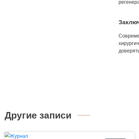
регенера
Заклю
Совреме
хирургич
доверят
Другие записи