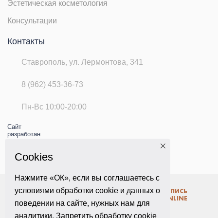
Эстетическая косметология
Консультации
Контакты
Ставрополь, ул. Лермонтова, 341
8 (962) 453-36-73
Пн-Вс 10:00-20:00
Сайт
разработан
компанией
Сайт
Cookies
Клиент
Нажмите «ОК», если вы соглашаетесь с
Создание и поддержка сайта
условиями обработки cookie и данных о
ЗАПИСЬ
ONLINE
поведении на сайте, нужных нам для
Политика конфиденциальности
аналитики. Запретить обработку cookie